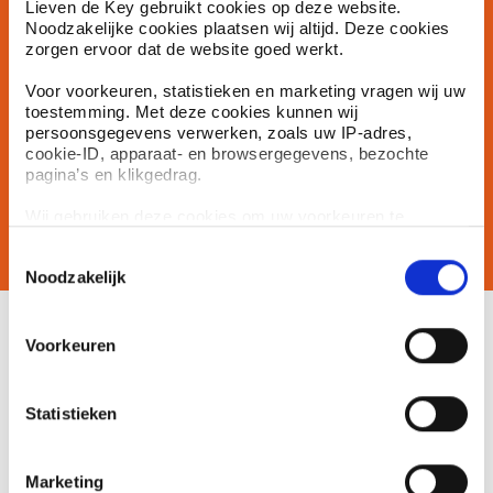
Lieven de Key gebruikt cookies op deze website.
Vind antwoord op je vraag en breng je zaken rondom
Noodzakelijke cookies plaatsen wij altijd. Deze cookies
huren en wonen op orde.
zorgen ervoor dat de website goed werkt.
Voor voorkeuren, statistieken en marketing vragen wij uw
Betaaloverzicht bekijken
toestemming. Met deze cookies kunnen wij
persoonsgegevens verwerken, zoals uw IP-adres,
Tip, klacht of vraag doorgeven
cookie-ID, apparaat- en browsergegevens, bezochte
pagina’s en klikgedrag.
Huur opzeggen
Wij gebruiken deze cookies om uw voorkeuren te
onthouden, het gebruik van onze website te meten en
Schimmel en vocht in je woning
Toestemmingsselectie
onze online dienstverlening te verbeteren.
Noodzakelijk
Marketingcookies gebruiken wij alleen als deze
daadwerkelijk op de website actief zijn.
Meer weten over
U kunt uw toestemming altijd intrekken of aanpassen via
Voorkeuren
het cookie-icoon links onderaan de website. Lees meer in
onze privacyverklaring en cookieverklaring.
Woonwijzers
Statistieken
Wijkkantoren
We werken samen met
6 derden
die uw gegevens
Marketing
kunnen ontvangen en verwerken.
Huuraanpassing 2026