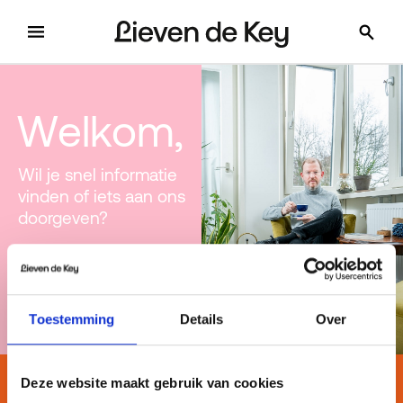
menu
z
Welkom,
Wil je snel informatie
vinden of iets aan ons
doorgeven?
Reparatie melden
Woning zoeken
Toestemming
Details
Over
Deze website maakt gebruik van cookies
Snel regelen