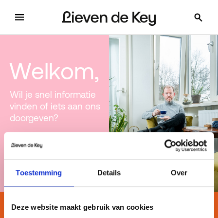
menu
z
Welkom,
Wil je snel informatie
vinden of iets aan ons
doorgeven?
Reparatie melden
Woning zoeken
Toestemming
Details
Over
Deze website maakt gebruik van cookies
Snel regelen