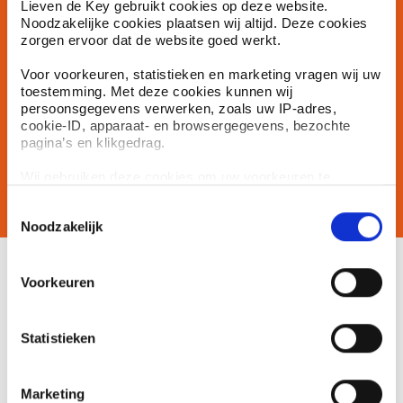
Lieven de Key gebruikt cookies op deze website.
Vind antwoord op je vraag en breng je zaken rondom
Noodzakelijke cookies plaatsen wij altijd. Deze cookies
huren en wonen op orde.
zorgen ervoor dat de website goed werkt.
Voor voorkeuren, statistieken en marketing vragen wij uw
Betaaloverzicht bekijken
toestemming. Met deze cookies kunnen wij
persoonsgegevens verwerken, zoals uw IP-adres,
Tip, klacht of vraag doorgeven
cookie-ID, apparaat- en browsergegevens, bezochte
pagina’s en klikgedrag.
Huur opzeggen
Wij gebruiken deze cookies om uw voorkeuren te
onthouden, het gebruik van onze website te meten en
Schimmel en vocht in je woning
Toestemmingsselectie
onze online dienstverlening te verbeteren.
Noodzakelijk
Marketingcookies gebruiken wij alleen als deze
daadwerkelijk op de website actief zijn.
Meer weten over
U kunt uw toestemming altijd intrekken of aanpassen via
Voorkeuren
het cookie-icoon links onderaan de website. Lees meer in
onze privacyverklaring en cookieverklaring.
Woonwijzers
Statistieken
Wijkkantoren
We werken samen met
6 derden
die uw gegevens
Marketing
kunnen ontvangen en verwerken.
Huuraanpassing 2026