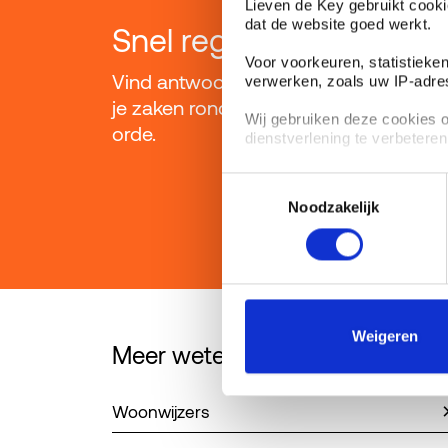
Lieven de Key gebruikt cooki
dat de website goed werkt.
Snel regelen
Voor voorkeuren, statistiek
Vind antwoord op je vraag en breng
verwerken, zoals uw IP-adre
je zaken rondom huren en wonen op
Wij gebruiken deze cookies 
orde.
dienstverlening te verbeteren
U kunt uw toestemming altijd
Toestemmingsselectie
privacyverklaring en cookieve
Noodzakelijk
We werken samen met
6 de
Weigeren
Meer weten over
Woonwijzers