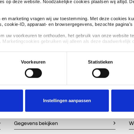
es op deze website. Noodzakelijke cookies plaatsen wij altijd. 
en en marketing vragen wij uw toestemming. Met deze cookies 
s, cookie-ID, apparaat- en browsergegevens, bezochte pagina’s 
Betaaloverzicht bekijken
om uw voorkeuren te onthouden, het gebruik van onze website te
Tip, klacht of vraag doorgeven
. Marketingcookies gebruiken wij alleen als deze daadwerkelijk op
Huur opzeggen
 intrekken of aanpassen via het cookie-icoon links onderaan de
rklaring.
Voorkeuren
Statistieken
Schimmel en vocht in je woning
rden
die uw gegevens kunnen ontvangen en verwerken.
Instellingen aanpassen
Gegevens bekijken
W