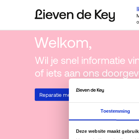
I
M
o
Welkom,
Wil je snel informatie v
of iets aan ons doorge
Reparatie melden
Woning zoeken
Toestemming
Deze website maakt gebruik