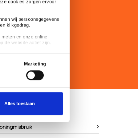
Deze cookies zorgen ervoor
kunnen wij persoonsgegevens
en klikgedrag.
 meten en onze online
 de website actief zijn.
 website. Lees meer in onze
Marketing
Alles toestaan
oningmisbruik